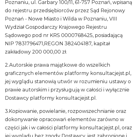
Poznaniu, ul. Garbary 100/11, 61-757 Poznań, wpisaną
do rejestru przedsiębiorców przez Sąd Rejonowy
Poznań - Nowe Miasto i Wilda w Poznaniu, VIII
Wydział Gospodarczy Krajowego Rejestru
Sądowego pod nr KRS 0000768425, posiadającą
NIP 7831796471,REGON 382404187, kapitał
zakładowy 200 000,00 zł.
2.Autorskie prawa majątkowe do wszelkich
graficznych elementów platformy konsultacjejst.pl,
jej wyglądu stanowią utwór w rozumieniu ustawy o
prawie autorskim i przysługują w całości i wyłącznie
Dostawcy platformy konsultacjejst.pl.
3.Kopiowanie, powielanie, rozpowszechnianie oraz
dokonywanie opracowań elementów zarówno w
części jak i w całości platformy konsultacjejst.pl, oraz
jej wyglądu bez zgody Dostawcy, jest zabronione i