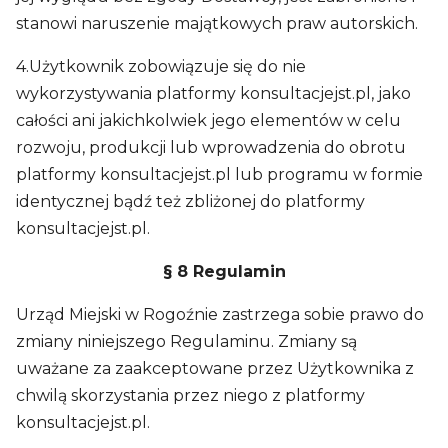
stanowi naruszenie majątkowych praw autorskich.
4.Użytkownik zobowiązuje się do nie
wykorzystywania platformy konsultacjejst.pl, jako
całości ani jakichkolwiek jego elementów w celu
rozwoju, produkcji lub wprowadzenia do obrotu
platformy konsultacjejst.pl lub programu w formie
identycznej bądź też zbliżonej do platformy
konsultacjejst.pl.
§ 8 Regulamin
Urząd Miejski w Rogoźnie zastrzega sobie prawo do
zmiany niniejszego Regulaminu. Zmiany są
uważane za zaakceptowane przez Użytkownika z
chwilą skorzystania przez niego z platformy
konsultacjejst.pl.