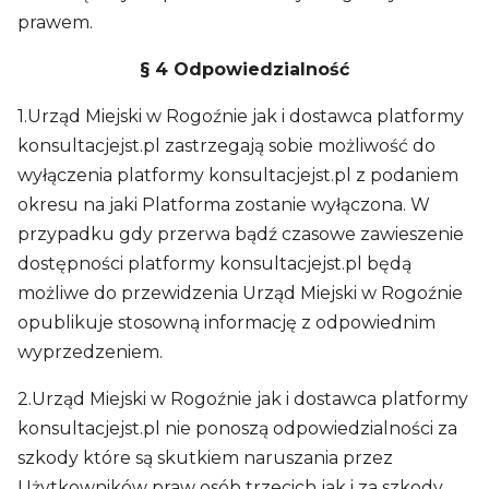
prawem.
§ 4 Odpowiedzialność
1.Urząd Miejski w Rogoźnie jak i dostawca platformy
konsultacjejst.pl zastrzegają sobie możliwość do
wyłączenia platformy konsultacjejst.pl z podaniem
okresu na jaki Platforma zostanie wyłączona. W
przypadku gdy przerwa bądź czasowe zawieszenie
dostępności platformy konsultacjejst.pl będą
możliwe do przewidzenia Urząd Miejski w Rogoźnie
opublikuje stosowną informację z odpowiednim
wyprzedzeniem.
2.Urząd Miejski w Rogoźnie jak i dostawca platformy
konsultacjejst.pl nie ponoszą odpowiedzialności za
szkody które są skutkiem naruszania przez
Użytkowników praw osób trzecich jak i za szkody