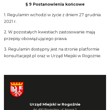
§ 9 Postanowienia końcowe
1. Regulamin wchodzi w życie z dniem 27 grudnia
2021 r.
2. W pozostałych kwestiach zastosowanie mają
przepisy obowiązującego prawa.
3. Regulamin dostępny jest na stronie platformie
konsultacjejst.pl oraz w Urząd Miejski w Rogoźnie.
Urząd Miejski w Rogoźnie
64-610 Rogoźno, ul. Nowa 2