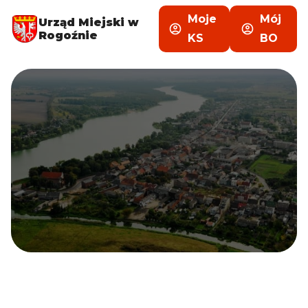
Moje
Mój
Urząd Miejski w
Rogoźnie
KS
BO