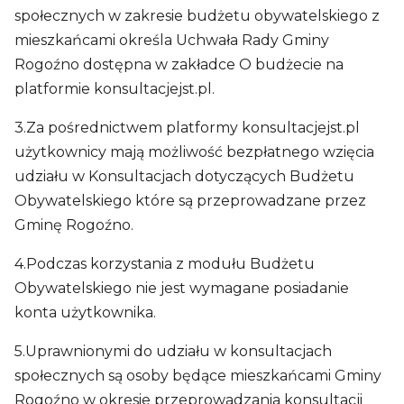
społecznych w zakresie budżetu obywatelskiego z
mieszkańcami określa Uchwała Rady Gminy
Rogoźno dostępna w zakładce O budżecie na
platformie konsultacjejst.pl.
3.Za pośrednictwem platformy konsultacjejst.pl
użytkownicy mają możliwość bezpłatnego wzięcia
udziału w Konsultacjach dotyczących Budżetu
Obywatelskiego które są przeprowadzane przez
Gminę Rogoźno.
4.Podczas korzystania z modułu Budżetu
Obywatelskiego nie jest wymagane posiadanie
konta użytkownika.
5.Uprawnionymi do udziału w konsultacjach
społecznych są osoby będące mieszkańcami Gminy
Rogoźno w okresie przeprowadzania konsultacji