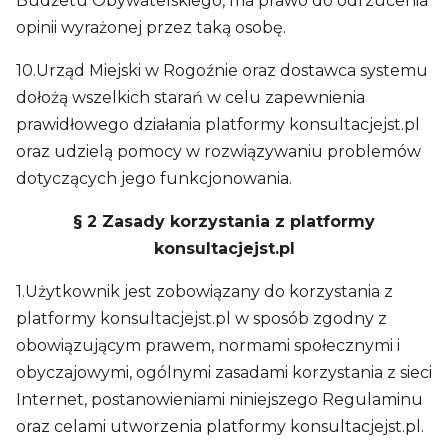
Budżetu Obywatelskiego, ma prawo do odrzucenia
opinii wyrażonej przez taką osobę.
10.Urząd Miejski w Rogoźnie oraz dostawca systemu
dołożą wszelkich starań w celu zapewnienia
prawidłowego działania platformy konsultacjejst.pl
oraz udzielą pomocy w rozwiązywaniu problemów
dotyczących jego funkcjonowania.
§ 2 Zasady korzystania z platformy
konsultacjejst.pl
1.Użytkownik jest zobowiązany do korzystania z
platformy konsultacjejst.pl w sposób zgodny z
obowiązującym prawem, normami społecznymi i
obyczajowymi, ogólnymi zasadami korzystania z sieci
Internet, postanowieniami niniejszego Regulaminu
oraz celami utworzenia platformy konsultacjejst.pl.